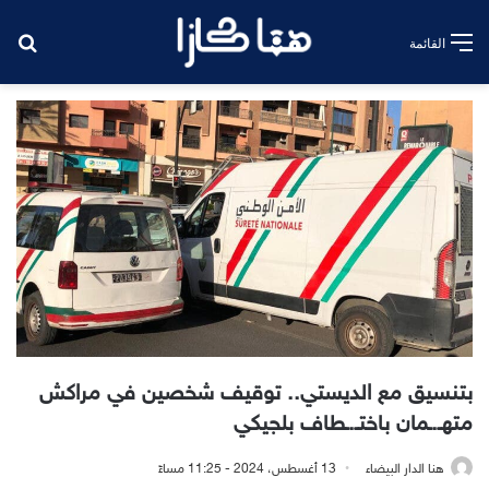
بح
القائمة
بتنسيق مع الديستي.. توقيف شخصين في مراكش
متهـ.ـمان باختـ.ـطاف بلجيكي
هنا الدار البيضاء
13 أغسطس، 2024 - 11:25 مساءً