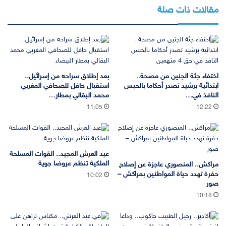
مقالات ذات صلة
اختفاء جثة الجنين من مصحة..
بعد إطلاق سراحه من إسرائيل..
ابتدائية برشيد تصدر أحكاما بالحبس
استقبال حافل للصحافي المغربي
النافذ في…
محمد البقالي بمطار…
11:05
12:22
عيد العرش المجيد.. القوات المسلحة
الملكية تنظم عروضا جوية
مراكش.. المنصوري عاجزة عن إصلاح
حفرة تهدد حياة المواطنين بمراكش –
10:02
صور
10:18