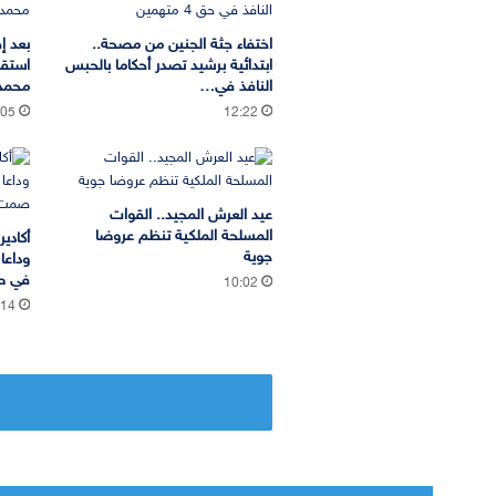
اختفاء جثة الجنين من مصحة..
بعد إ
ابتدائية برشيد تصدر أحكاما بالحبس
استقب
النافذ في…
محمد 
:05
12:22
عيد العرش المجيد.. القوات
المسلحة الملكية تنظم عروضا
أكادي
جوية
وداعا
في ص
10:02
:14