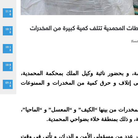
11:0
0
لطات المحمدية تتلف كمية كبيرة من المخدرات
10:3
0
10:1
8
10:0
2
امة، و بحضور نائبة وكيل الملك بمحكمة المحمدية،
 إتلاف و حرق كمية من المخدرات و الممنوعات
09:4
8
مخدرات من بينها “الكيف” و “المعسل” و “الماحيا”،
ة، و ذلك بمنطقة خلاء بضواحي المحمدية.
ور عدد من مسؤولي الأمن و الدرك، و تأتي في وقت