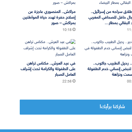
طلاق سراحه من إسرائيل..
مراكش.. المنصوري عاجزة عن
ال حافل للصحافي المغربي
إصلاح حفرة تهدد حياة المواطنين
البقالي بمطار…
بمراكش – صور
10:18
11
ر.. رحيل الطبيب جاكوب..
في عيد العرش.. مكناس تراهن
 لنبض إنساني خدم الطفولة
على الطفولة والكرامة تحت إشراف
مت ونزاهة
العامل الصبار
22:58
00
شاركنا برأيك!