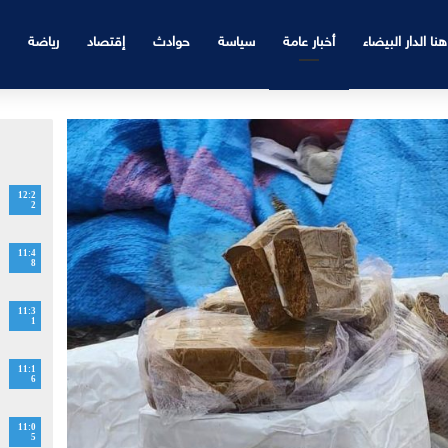
هنا الدار البيضاء
أخبار عامة
سياسة
حوادث
إقتصاد
رياضة
12:2
2
11:4
8
11:3
1
11:1
6
11:0
5