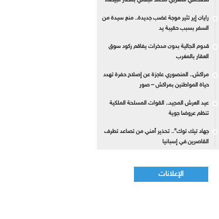
للصحافي المغربي محمد البقالي بمطار البيضاء
رايان إير تثير موجة غضب جديدة.. منع سيدة من
السفر بسبب حقيبة يد
قدوم الجالية بدون مدخرات يفاقم ركود سوق
العقار بالمغرب
مراكش.. المنصوري عاجزة عن إصلاح حفرة تهدد
حياة المواطنين بمراكش – صور
عيد العرش المجيد.. القوات المسلحة الملكية
تنظم عروضا جوية
جهاد تيك توك”.. تحذير أمني من تصاعد تطرف
القاصرين في إسبانيا
الإعلانات