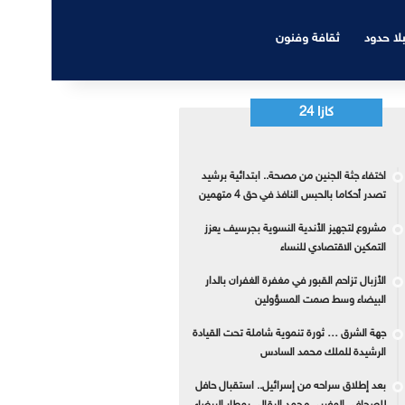
بلا حدود
ثقافة وفنون
كازا 24
اختفاء جثة الجنين من مصحة.. ابتدائية برشيد
تصدر أحكاما بالحبس النافذ في حق 4 متهمين
مشروع لتجهيز الأندية النسوية بجرسيف يعزز
التمكين الاقتصادي للنساء
الأزبال تزاحم القبور في مغفرة الغفران بالدار
البيضاء وسط صمت المسؤولين
جهة الشرق … ثورة تنموية شاملة تحت القيادة
الرشيدة للملك محمد السادس
بعد إطلاق سراحه من إسرائيل.. استقبال حافل