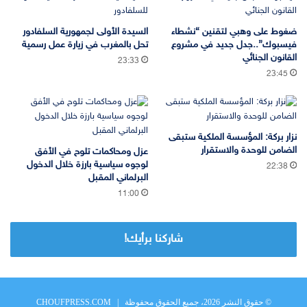
ضغوط على وهبي لتقنين “نشطاء
السيدة الأولى لجمهورية السلفادور
فيسبوك”..جدل جديد في مشروع
تحل بالمغرب في زيارة عمل رسمية
القانون الجنائي
23:33
23:45
نزار بركة: المؤسسة الملكية ستبقى
الضامن للوحدة والاستقرار
عزل ومحاكمات تلوح في الأفق
لوجوه سياسية بارزة خلال الدخول
22:38
البرلماني المقبل
11:00
شاركنا برأيك!
© حقوق النشر 2026، جميع الحقوق محفوظة |
CHOUFPRESS.COM