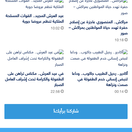
عيد العرش المجيد.. القوات المسلحة
الملكية تنظم عروضا جوية
مراكش.. المنصوري عاجزة عن إصلاح
حفرة تهدد حياة المواطنين بمراكش –
10:02
صور
10:18
أكادير.. رحيل الطبيب جاكوب.. وداعا
في عيد العرش.. مكناس تراهن على
لنبض إنساني خدم الطفولة في
الطفولة والكرامة تحت إشراف العامل
صمت ونزاهة
الصبار
22:58
00:14
شاركنا برأيك!