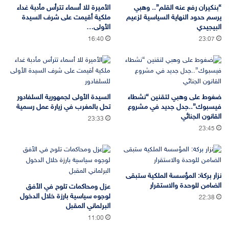
“بنكيران رفع عنه القلم”.. وهبي
الأميرة للا أسماء تترأس مأدبة غداء
يرسم حدود النهاية السياسية لزعيم
ملكية أقيمت على شرف السيدة
البيجيدي
الأولى…
16:40
23:07
ضغوط على وهبي لتقنين “نشطاء
السيدة الأولى لجمهورية السلفادور
فيسبوك”..جدل جديد في مشروع
تحل بالمغرب في زيارة عمل رسمية
القانون الجنائي
23:33
23:45
نزار بركة: المؤسسة الملكية ستبقى
الضامن للوحدة والاستقرار
عزل ومحاكمات تلوح في الأفق
لوجوه سياسية بارزة خلال الدخول
22:38
البرلماني المقبل
11:00