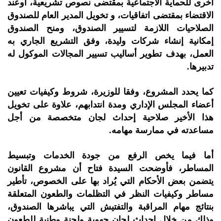
أخرى للحماية الاجتماعية بمقتضى نصوص تشريعية، أوعند
الاقتضاء بمقتضى اتفاقيات، و تخويل المدير العام للصندوق
الصلاحيات اللازمة لتسيير الصندوق، ومنح الصندوق
إمكانية إنشاء شركات وليدة، وفق التشريع الجاري به
العمل، بهدف تطوير أساليب تسيير المجالات الموكول له
تدبيرها.
كما يحدد المشروع، وفقا للوزيرة، شروط وكيفيات تعيين
أعضاء المجلس الإداري ومدة انتدابهم، علاوة على تخويل
هذا الأخير صلاحية إحداث لجان متخصصة من أجل
مساعدته في ممارسة مهامه.
أما فيما يخص الرفع من جودة الخدمات وتبسيط
المساطر، فأوضحت السيدة فتاح أن مشروع القانون
يتضمن بعض الأحكام التي يُراد بها على الخصوص، تأطير
مساطر وكيفيات النظر في التظلمات والطعون المتعلقة
بنتائج مهام المراقبة والتفتيش التي يباشرها الصندوق،
وذلك من خلال إحداث لجان جهوية ولجنة وطنية للطعون