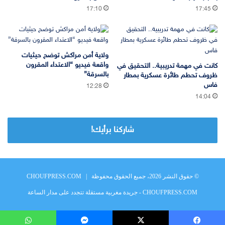
17:10
17:45
ولاية أمن مراكش توضح حيثيات
واقعة فيديو “الاعتداء المقرون
كانت في مهمة تدريبية.. التحقيق في
بالسرقة”
ظروف تحطم طائرة عسكرية بمطار
فاس
12:28
14:04
شاركنا برأيك!
© حقوق النشر 2026، جميع الحقوق محفوظة |
CHOUFPRESS.COM
CHOUFPRESS.COM - جريدة مغربية مستقلة تتجدد على مدار الساعة