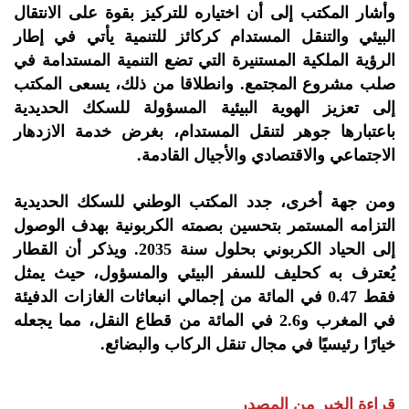
وأشار المكتب إلى أن اختياره للتركيز بقوة على الانتقال
البيئي والتنقل المستدام كركائز للتنمية يأتي في إطار
الرؤية الملكية المستنيرة التي تضع التنمية المستدامة في
صلب مشروع المجتمع. وانطلاقا من ذلك، يسعى المكتب
إلى تعزيز الهوية البيئية المسؤولة للسكك الحديدية
باعتبارها جوهر لتنقل المستدام، بغرض خدمة الازدهار
الاجتماعي والاقتصادي والأجيال القادمة.
ومن جهة أخرى، جدد المكتب الوطني للسكك الحديدية
التزامه المستمر بتحسين بصمته الكربونية بهدف الوصول
إلى الحياد الكربوني بحلول سنة 2035. ويذكر أن القطار
يُعترف به كحليف للسفر البيئي والمسؤول، حيث يمثل
فقط 0.47 في المائة من إجمالي انبعاثات الغازات الدفيئة
في المغرب و2.6 في المائة من قطاع النقل، مما يجعله
خيارًا رئيسيًا في مجال تنقل الركاب والبضائع.
قراءة الخبر من المصدر