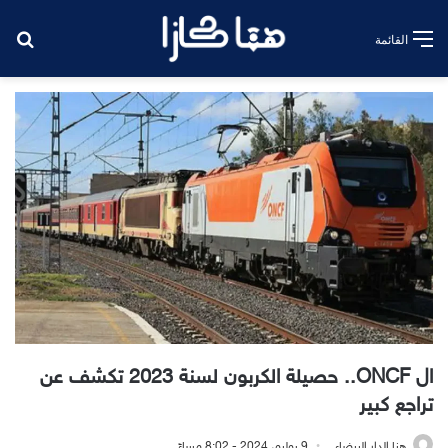
بح
القائمة
ال ONCF.. حصيلة الكربون لسنة 2023 تكشف عن
تراجع كبير
هنا الدار البيضاء
9 يوليو، 2024 - 8:02 مساءً