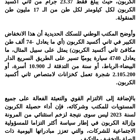
الكربون، حيث يبلغ فقط 23.37 جرام من ثاني أكسيد
الكربون لكل كيلومتر لكل طن من الـ 17 مليون طن
المنقولة.
وأوضح المكتب الوطني للسكك الحديدية أن هذا الانخفاض
الكبير في ثاني أكسيد الكربون (أي ما يعادل -74 ألف طن
مكافئ ثاني أكسيد الكربون) يمثل على سبيل المثال، ما
يعادل 4740 سيارة يوميًا تسير على الطريق السريع الدار
البيضاء-الرباط، أو سنة من التدفئة لـ 10.900 أسرة، أو
2.105.200 شجرة تعمل كخزانات لامتصاص ثاني أكسيد
الكربون.
بالإضافة إلى الالتزام القوي والتعبئة الفعالة على جميع
المستويات للمكتب وشركائه، فإن أداء حصيلة الكربون
لسنة 2023 ليس سوى نتيجة لزخم استثنائي من المرونة
وإزالة الكربون في إطار سياسة أكثر التزاما للمسؤولية
الاجتماعية للشركات، والتي تعزز مبادراتها اليومية ذات
الصلة بالتخفيف والتكيف.