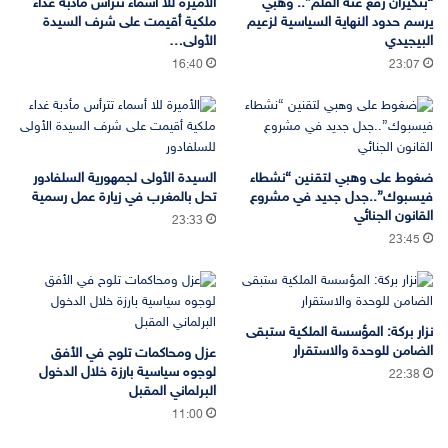
“بنكيران رفع عنه القلم”.. وهبي
الأميرة للا أسماء تترأس مأدبة غداء
يرسم حدود النهاية السياسية لزعيم
ملكية أقيمت على شرف السيدة
البيجيدي
الأولى…
16:40
23:07
ضغوط على وهبي لتقنين “نشطاء
السيدة الأولى لجمهورية السلفادور
فيسبوك”..جدل جديد في مشروع
تحل بالمغرب في زيارة عمل رسمية
القانون الجنائي
23:33
23:45
نزار بركة: المؤسسة الملكية ستبقى
الضامن للوحدة والاستقرار
عزل ومحاكمات تلوح في الأفق
لوجوه سياسية بارزة خلال الدخول
22:38
البرلماني المقبل
11:00