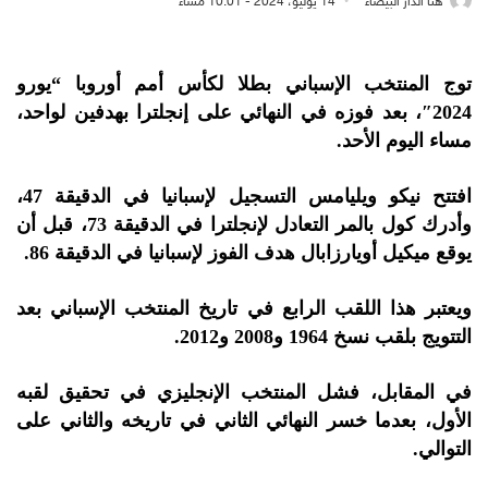
هنا الدار البيضاء
14 يوليو، 2024 - 10:01 مساءً
توج المنتخب الإسباني بطلا لكأس أمم أوروبا “يورو
2024″، بعد فوزه في النهائي على إنجلترا بهدفين لواحد،
مساء اليوم الأحد.
افتتح نيكو ويليامس التسجيل لإسبانيا في الدقيقة 47،
وأدرك كول بالمر التعادل لإنجلترا في الدقيقة 73، قبل أن
يوقع ميكيل أويارزابال هدف الفوز لإسبانيا في الدقيقة 86.
ويعتبر هذا اللقب الرابع في تاريخ المنتخب الإسباني بعد
التتويج بلقب نسخ 1964 و2008 و2012.
في المقابل، فشل المنتخب الإنجليزي في تحقيق لقبه
الأول، بعدما خسر النهائي الثاني في تاريخه والثاني على
التوالي.