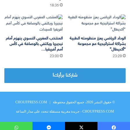
18:35
الوداد الرياضي يعزز منظومته الطبية
المنتخب المغربي النسوي ينهزم أمام
بشراكة استراتيجية مع مجموعة
نيجيريا ويكتفي بالوصافة في كأس
“أكديطال”
أمم أفريقيا…
23:00
23:29
شاركنا برأيك!
© حقوق النشر 2026، جميع الحقوق محفوظة |
CHOUFPRESS.COM
CHOUFPRESS.COM - جريدة مغربية مستقلة تتجدد على مدار الساعة