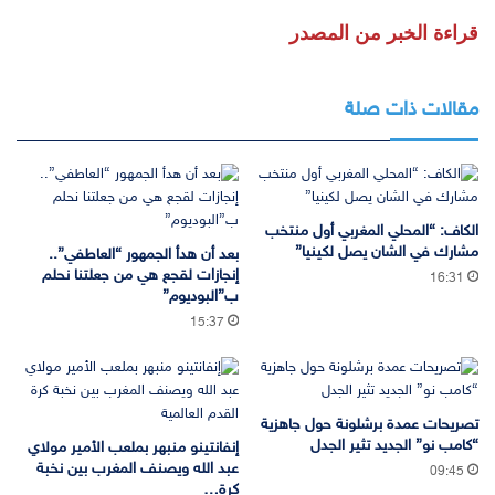
قراءة الخبر من المصدر
مقالات ذات صلة
الكاف: “المحلي المغربي أول منتخب
مشارك في الشان يصل لكينيا”
بعد أن هدأ الجمهور “العاطفي”..
إنجازات لقجع هي من جعلتنا نحلم
16:31
ب”البوديوم”
15:37
تصريحات عمدة برشلونة حول جاهزية
“كامب نو” الجديد تثير الجدل
إنفانتينو منبهر بملعب الأمير مولاي
عبد الله ويصنف المغرب بين نخبة
09:45
كرة…