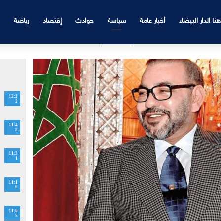
هنا الدار البيضاء
أخبار عامة
سياسة
حوادث
إقتصاد
رياضة
12:2
2
11:4
8
11:3
1
11:1
6
11:0
5