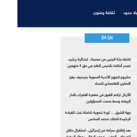
بلا حدود
ثقافة وفنون
كازا 24
اختفاء جثة الجنين من مصحة.. ابتدائية برشيد
تصدر أحكاما بالحبس النافذ في حق 4 متهمين
مشروع لتجهيز الأندية النسوية بجرسيف يعزز
التمكين الاقتصادي للنساء
الأزبال تزاحم القبور في مغفرة الغفران بالدار
البيضاء وسط صمت المسؤولين
جهة الشرق … ثورة تنموية شاملة تحت القيادة
الرشيدة للملك محمد السادس
بعد إطلاق سراحه من إسرائيل.. استقبال حافل