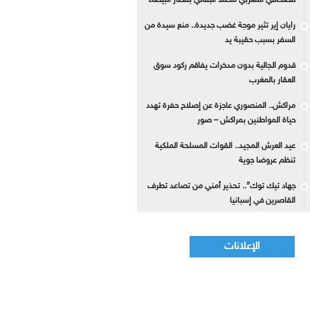
للصحافي المغربي محمد البقالي بمطار البيضاء
رايان إير تثير موجة غضب جديدة.. منع سيدة من
السفر بسبب حقيبة يد
قدوم الجالية بدون مدخرات يفاقم ركود سوق
العقار بالمغرب
مراكش.. المنصوري عاجزة عن إصلاح حفرة تهدد
حياة المواطنين بمراكش – صور
عيد العرش المجيد.. القوات المسلحة الملكية
تنظم عروضا جوية
جهاد تيك توك”.. تحذير أمني من تصاعد تطرف
القاصرين في إسبانيا
الإعلانات