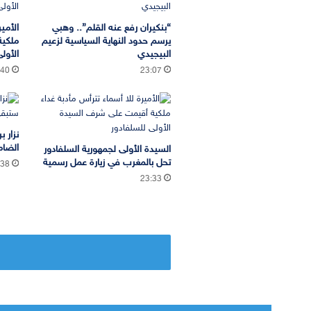
“بنكيران رفع عنه القلم”.. وهبي
الأمير
يرسم حدود النهاية السياسية لزعيم
ملكية
البيجيدي
الأول
:40
23:07
نزار 
الضام
السيدة الأولى لجمهورية السلفادور
تحل بالمغرب في زيارة عمل رسمية
:38
23:33