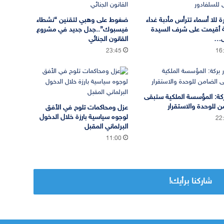
ة للا أسماء تترأس مأدبة غداء
ضغوط على وهبي لتقنين “نشطاء
 أقيمت على شرف السيدة
فيسبوك”..جدل جديد في مشروع
ى…
القانون الجنائي
23:45
16
بركة: المؤسسة الملكية ستبقى
ن للوحدة والاستقرار
عزل ومحاكمات تلوح في الأفق
لوجوه سياسية بارزة خلال الدخول
22
البرلماني المقبل
11:00
شاركنا برأيك!