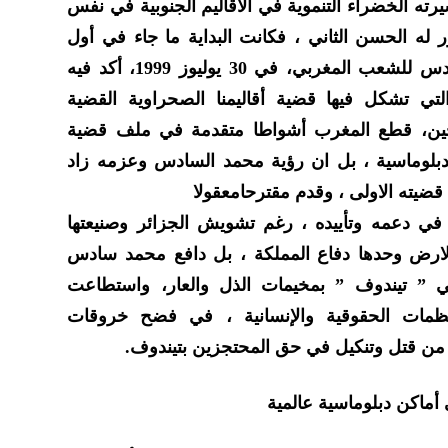
ه الخضراء التنموية في الأقاليم الجنوبية في نفس
 له الحسن الثاني ، فكانت البداية ما جاء في أول
خطاب للعرش للملك محمد السادس للشعب المغربي، في 30 يوليوز 1999، أكد فيه
ة التي تشكل فيها قضية أقاليمنا الصحراوية القضية
الحين، قطع المغرب أشواطا متقدمة في ملف قضية
دبلوماسية ، بل ان رؤية محمد السادس وعزمه زاد
يته الاولى ، وقدم مقترحامعقولا
في دعمه وتأييده ، رغم تشويش الجزائر وصنيعتها
الارض وحدها دفاع المملكة ، بل دافع محمد سادس
 ” تيندوف ” بمخيمات الذل والعار، واستطاعت
لمنظمات الحقوقية والإنسانية ، في فضح خروقات
 من قتل وتنكيل في حق المحتجزين بتيندوف.
أماكن دبلوماسية عالمية