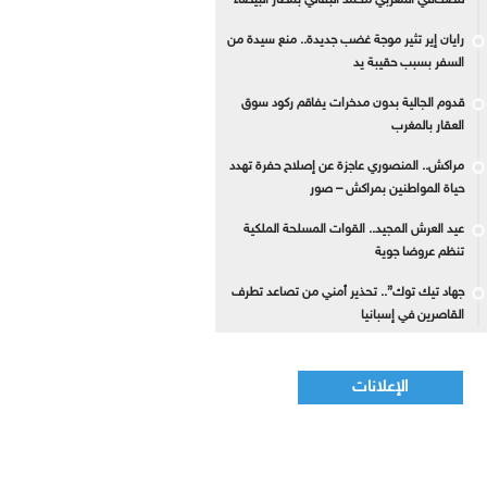
للصحافي المغربي محمد البقالي بمطار البيضاء
رايان إير تثير موجة غضب جديدة.. منع سيدة من
السفر بسبب حقيبة يد
قدوم الجالية بدون مدخرات يفاقم ركود سوق
العقار بالمغرب
مراكش.. المنصوري عاجزة عن إصلاح حفرة تهدد
حياة المواطنين بمراكش – صور
عيد العرش المجيد.. القوات المسلحة الملكية
تنظم عروضا جوية
جهاد تيك توك”.. تحذير أمني من تصاعد تطرف
القاصرين في إسبانيا
الإعلانات