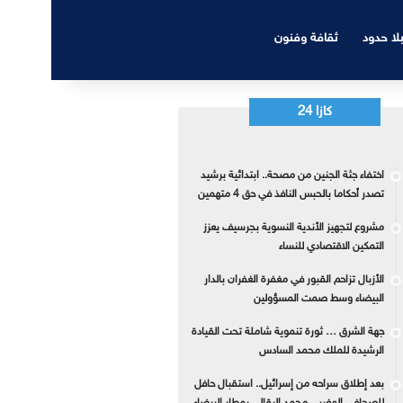
بلا حدود
ثقافة وفنون
كازا 24
اختفاء جثة الجنين من مصحة.. ابتدائية برشيد
تصدر أحكاما بالحبس النافذ في حق 4 متهمين
مشروع لتجهيز الأندية النسوية بجرسيف يعزز
التمكين الاقتصادي للنساء
الأزبال تزاحم القبور في مغفرة الغفران بالدار
البيضاء وسط صمت المسؤولين
جهة الشرق … ثورة تنموية شاملة تحت القيادة
الرشيدة للملك محمد السادس
بعد إطلاق سراحه من إسرائيل.. استقبال حافل