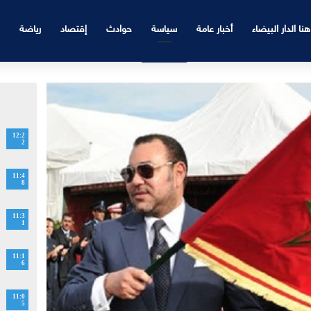
هنا الدار البيضاء
أخبار عامة
سياسة
حوادث
إقتصاد
رياضة
12:2
2
11:4
8
11:3
1
11:1
6
11:0
5