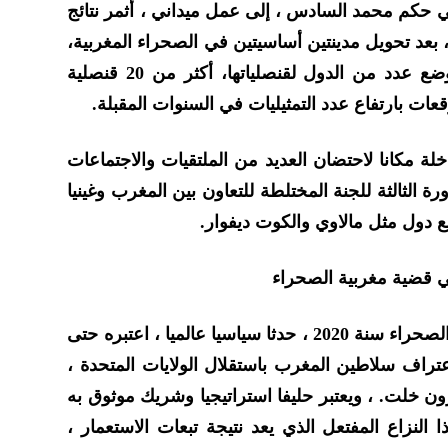
ي حكم محمد السادس ، إلى عمل ميداني ، أثمر نتائج
 بعد تحويل مدينتين أساسيتين في الصحراء المغربية،
إلى عاصمتين دبلوماسيتين، عبر وضع عدد من الدول لقنصلياتها، أكثر من 20 قنصلية
عات بارتفاع عدد التمثيليات في السنوات المقبلة.
ة مكانا لاحتضان العديد من الملتقيات والاجتماعات
رة الثالثة للجنة المختلطة للتعاون بين المغرب وغينيا
ع دول مثل مالاوي والكوت ديفوار.
في قضية مغربية الصحراء
شكل الاعتراف الأمريكي بمغربية الصحراء سنة 2020 ، حدثا سياسيا عالميا ، اعتبره حتى
تراف سلاطين المغرب باستقلال الولايات المتحدة ،
ن خلت. ، ويعتبر حليفا استراتيجيا وشريك موثوق به
لنزاع المفتعل الذي يعد نتيجة تبعات الاستعمار ،