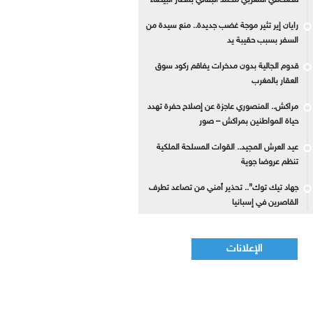
للصحافي المغربي محمد البقالي بمطار البيضاء
رايان إير تثير موجة غضب جديدة.. منع سيدة من
السفر بسبب حقيبة يد
قدوم الجالية بدون مدخرات يفاقم ركود سوق
العقار بالمغرب
مراكش.. المنصوري عاجزة عن إصلاح حفرة تهدد
حياة المواطنين بمراكش – صور
عيد العرش المجيد.. القوات المسلحة الملكية
تنظم عروضا جوية
جهاد تيك توك”.. تحذير أمني من تصاعد تطرف
القاصرين في إسبانيا
الإعلانات