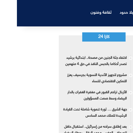
بلا حدود
ثقافة وفنون
كازا 24
اختفاء جثة الجنين من مصحة.. ابتدائية برشيد
تصدر أحكاما بالحبس النافذ في حق 4 متهمين
مشروع لتجهيز الأندية النسوية بجرسيف يعزز
التمكين الاقتصادي للنساء
الأزبال تزاحم القبور في مغفرة الغفران بالدار
البيضاء وسط صمت المسؤولين
جهة الشرق … ثورة تنموية شاملة تحت القيادة
الرشيدة للملك محمد السادس
بعد إطلاق سراحه من إسرائيل.. استقبال حافل