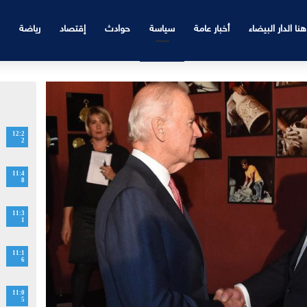
هنا الدار البيضاء
أخبار عامة
سياسة
حوادث
إقتصاد
رياضة
12:2
2
11:4
8
11:3
1
11:1
6
11:0
5