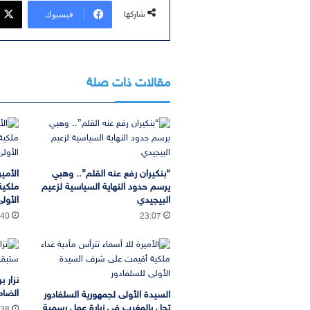
فيسبوك
شاركها
مقالات ذات صلة
“بنكيران رفع عنه القلم”.. وهبي
الأمير
يرسم حدود النهاية السياسية لزعيم
ملكية
البيجيدي
الأول
:40
23:07
نزار 
الضام
السيدة الأولى لجمهورية السلفادور
تحل بالمغرب في زيارة عمل رسمية
:38