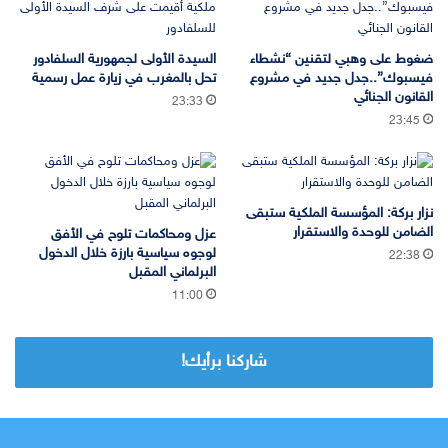
ضغوط على وهبي لتقنين “نشطاء
السيدة الأولى لجمهورية السلفادور
فيسبوك”..جدل جديد في مشروع
تحل بالمغرب في زيارة عمل رسمية
القانون الجنائي
23:33
23:45
نزار بركة: المؤسسة الملكية ستبقى
الضامن للوحدة والاستقرار
عزل ومحاكمات تلوح في الأفق
لوجوه سياسية بارزة خلال الدخول
22:38
البرلماني المقبل
11:00
شاركنا برأيك!