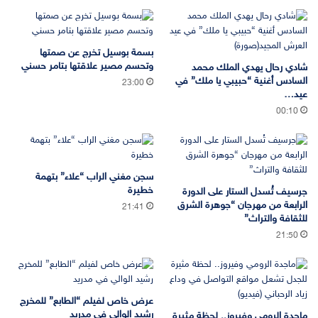
بسمة بوسيل تخرج عن صمتها
وتحسم مصير علاقتها بتامر حسني
شادي رحال يهدي الملك محمد
السادس أغنية “حبيبي يا ملك” في
23:00
عيد…
00:10
سجن مغني الراب “علاء” بتهمة
خطيرة
جرسيف تُسدل الستار على الدورة
الرابعة من مهرجان “جوهرة الشرق
21:41
للثقافة والتراث”
21:50
عرض خاص لفيلم “الطابع” للمخرج
رشيد الوالي في مدريد
ماجدة الرومي وفيروز.. لحظة مثيرة