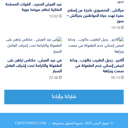
عيد العرش المجيد.. القوات المسلحة
الملكية تنظم عروضا جوية
مراكش.. المنصوري عاجزة عن إصلاح
حفرة تهدد حياة المواطنين بمراكش –
10:02
صور
10:18
أكادير.. رحيل الطبيب جاكوب.. وداعا
في عيد العرش.. مكناس تراهن على
لنبض إنساني خدم الطفولة في
الطفولة والكرامة تحت إشراف العامل
صمت ونزاهة
الصبار
22:58
00:14
شاركنا برأيك!
© حقوق النشر 2026، جميع الحقوق محفوظة |
CHOUFPRESS.COM