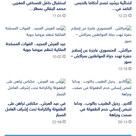
ابتدائية برشيد تصدر أحكاما بالحبس
استقبال حافل للصحافي المغربي
النافذ في…
محمد البقالي بمطار…
11:05
12:22
عيد العرش المجيد.. القوات المسلحة
الملكية تنظم عروضا جوية
مراكش.. المنصوري عاجزة عن إصلاح
حفرة تهدد حياة المواطنين بمراكش –
10:02
صور
10:18
أكادير.. رحيل الطبيب جاكوب.. وداعا
في عيد العرش.. مكناس تراهن على
لنبض إنساني خدم الطفولة في
الطفولة والكرامة تحت إشراف العامل
صمت ونزاهة
الصبار
22:58
00:14