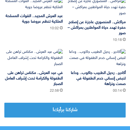
عيد العرش المجيد.. القوات المسلحة
الملكية تنظم عروضا جوية
مراكش.. المنصوري عاجزة عن إصلاح
حفرة تهدد حياة المواطنين بمراكش –
10:02
صور
10:18
أكادير.. رحيل الطبيب جاكوب.. وداعا
في عيد العرش.. مكناس تراهن على
لنبض إنساني خدم الطفولة في
الطفولة والكرامة تحت إشراف العامل
صمت ونزاهة
الصبار
22:58
00:14
شاركنا برأيك!