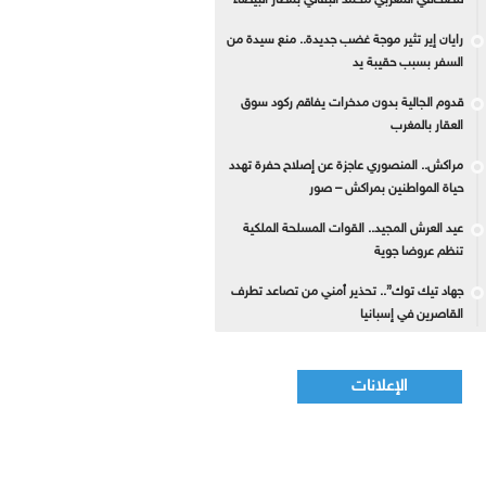
للصحافي المغربي محمد البقالي بمطار البيضاء
رايان إير تثير موجة غضب جديدة.. منع سيدة من
السفر بسبب حقيبة يد
قدوم الجالية بدون مدخرات يفاقم ركود سوق
العقار بالمغرب
مراكش.. المنصوري عاجزة عن إصلاح حفرة تهدد
حياة المواطنين بمراكش – صور
عيد العرش المجيد.. القوات المسلحة الملكية
تنظم عروضا جوية
جهاد تيك توك”.. تحذير أمني من تصاعد تطرف
القاصرين في إسبانيا
الإعلانات