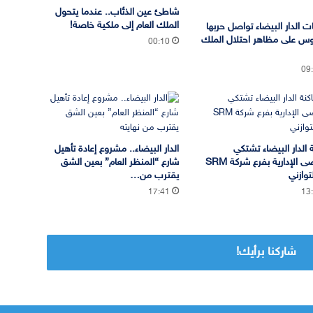
شاطئ عين الذئاب.. عندما يتحول
الملك العام إلى ملكية خاصة!
 الدار البيضاء تواصل حربها
س على مظاهر احتلال الملك
00:10
09
 الدار البيضاء تشتكي
الدار البيضاء.. مشروع إعادة تأهيل
الفوضى الإدارية بفرع شركة SRM
شارع “المنظر العام” بعين الشق
لتوازني
يقترب من…
17:41
13
شاركنا برأيك!