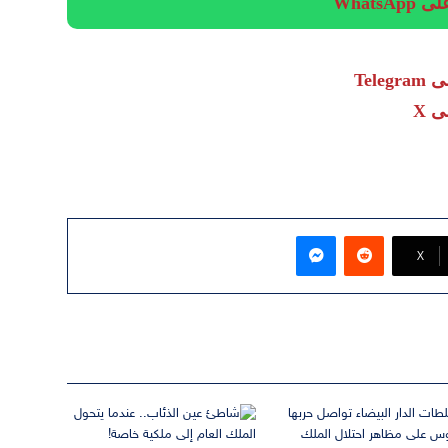
Whats
Tel
 X
ماسنجر
‫X