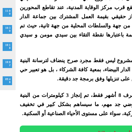
 قرب مركز الوقاية المدنية، عند تقاطع المحورين
11:0
0
ة اعتزاز حقيقي بقيمة العمل المشترك بين جماعة الدار
ت من جهة والسلطات المحلية من جهة ثانية، حيث تم
10:3
0
لمهمة باعتبارها نقطة التقاء بين سيدي مومن و سيدي
10:1
8
لمشروع ليس فقط مجرد صرح ينضاف لترسانة البنية
10:0
2
لدار البيضاء، بمعية كافة الشركاء ، بل هو تعبير حي
 على تنزيلها وفق برمجة جد دقيقة.
09:4
8
و شدد الرميلي على أنه و في ظرف 8 أشهر فقط، تم إنجاز 3 كيلومترات من البنية
أرضي جد مهم، ما سيساهم بشكل كبير في تخفيف
ة، سواء على مستوى الأحياء الصناعية أو السكنية.