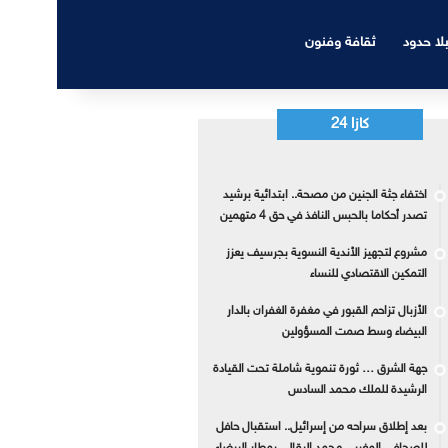
بلا حدود
ثقافة وفنون
كازا 24
اختفاء جثة الجنين من مصحة.. ابتدائية برشيد
تصدر أحكاما بالحبس النافذ في حق 4 متهمين
مشروع لتجهيز الأندية النسوية بجرسيف يعزز
التمكين الاقتصادي للنساء
الأزبال تزاحم القبور في مغفرة الغفران بالدار
البيضاء وسط صمت المسؤولين
جهة الشرق … ثورة تنموية شاملة تحت القيادة
الرشيدة للملك محمد السادس
بعد إطلاق سراحه من إسرائيل.. استقبال حافل