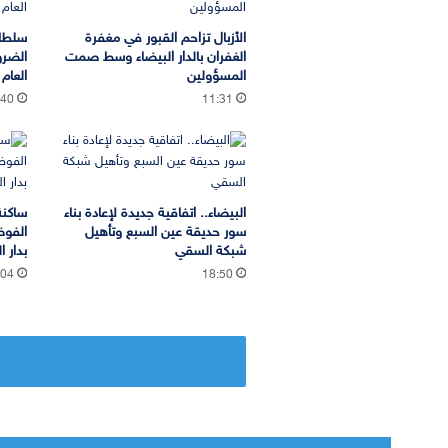
الأزبال تزاحم القبور في مغفرة
سلطات
الغفران بالدار البيضاء وسط صمت
الضرو
المسؤولين
العام
:40
11:31
البيضاء.. اتفاقية جديدة لإعادة بناء
ساكنة
سور حديقة عين السبع وتأهيل
شبكة السقي
بدار ا
:04
18:50