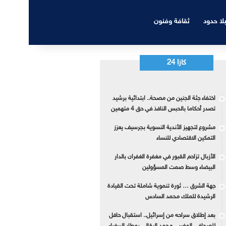
بلا حدود
ثقافة وفنون
كازا 24
اختفاء جثة الجنين من مصحة.. ابتدائية برشيد
تصدر أحكاما بالحبس النافذ في حق 4 متهمين
مشروع لتجهيز الأندية النسوية بجرسيف يعزز
التمكين الاقتصادي للنساء
الأزبال تزاحم القبور في مغفرة الغفران بالدار
البيضاء وسط صمت المسؤولين
جهة الشرق … ثورة تنموية شاملة تحت القيادة
الرشيدة للملك محمد السادس
بعد إطلاق سراحه من إسرائيل.. استقبال حافل