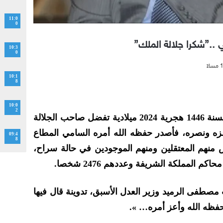
11:0
0
 ..”شكرا جلالة الملك”
10:3
0
10:1
8
10:0
2
بمناسبة عيد العرش المجيد لهذه السنة 1446 هجرية 2024 ميلادية تفضل صاحب الجلالة
زه ونصره، فأصدر حفظه الله أمره السامي المطاع
09:4
8
منهم المعتقلين ومنهم الموجودين في حالة سراح،
لمملكة الشريفة وعددهم 2476 شخصا.
 مصطفى الرميد وزير العدل الأسبق، تدوينة قال فيها
 حفظه الله وأعز أمره… ».