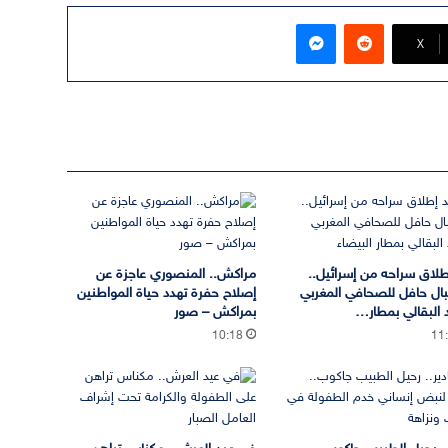
ماسنجر
‫X
طلاق سراحه من إسرائيل..
مراكش.. المنصوري عاجزة عن
ال حافل للصحافي المغربي
إصلاح حفرة تهدد حياة المواطنين
البقالي بمطار…
بمراكش – صور
10:18
11