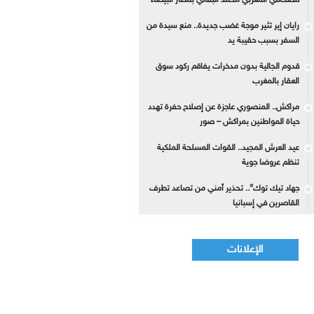
للصحافي المغربي محمد البقالي بمطار البيضاء
رايان إير تثير موجة غضب جديدة.. منع سيدة من
السفر بسبب حقيبة يد
قدوم الجالية بدون مدخرات يفاقم ركود سوق
العقار بالمغرب
مراكش.. المنصوري عاجزة عن إصلاح حفرة تهدد
حياة المواطنين بمراكش – صور
عيد العرش المجيد.. القوات المسلحة الملكية
تنظم عروضا جوية
جهاد تيك توك”.. تحذير أمني من تصاعد تطرف
القاصرين في إسبانيا
الإعلانات