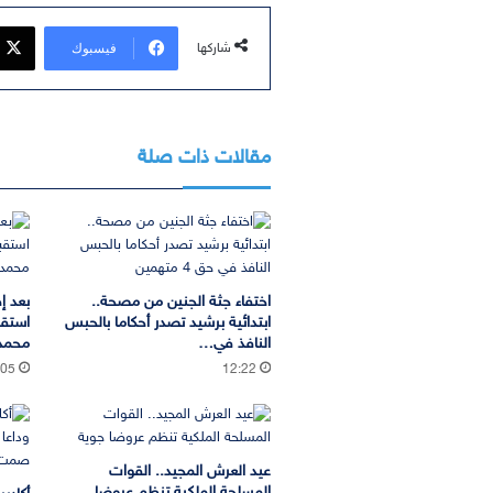
فيسبوك
شاركها
مقالات ذات صلة
اختفاء جثة الجنين من مصحة..
بعد إ
ابتدائية برشيد تصدر أحكاما بالحبس
استقب
النافذ في…
محمد 
:05
12:22
عيد العرش المجيد.. القوات
المسلحة الملكية تنظم عروضا