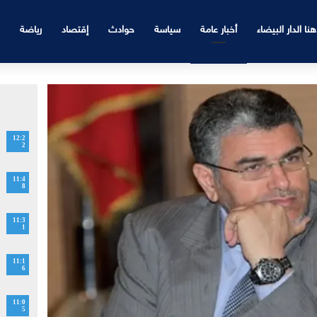
هنا الدار البيضاء
أخبار عامة
سياسة
حوادث
إقتصاد
رياضة
12:2
2
11:4
8
11:3
1
11:1
6
11:0
5