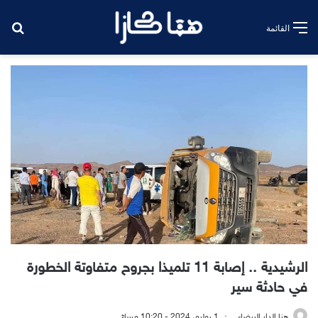
بح
القائمة
الرشيدية .. إصابة 11 تلميذا بجروح متفاوتة الخطورة
في حادثة سير
هنا الدار البيضاء
1 يوليو، 2024 - 10:20 مساءً