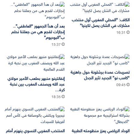
الكاف: “المحلي المغربي أول منتخب
مشارك في الشان يصل لكينيا”
بعد أن هدأ الجمهور “العاطفي”..
إنجازات لقجع هي من جعلتنا نحلم
16:31
ب”البوديوم”
15:37
تصريحات عمدة برشلونة حول جاهزية
“كامب نو” الجديد تثير الجدل
إنفانتينو منبهر بملعب الأمير مولاي
عبد الله ويصنف المغرب بين نخبة
09:45
كرة…
18:35
الوداد الرياضي يعزز منظومته الطبية
المنتخب المغربي النسوي ينهزم أمام