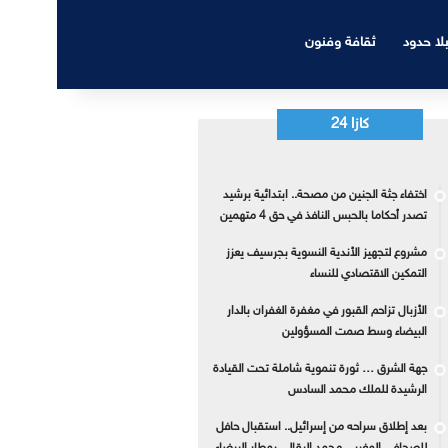
بلا حدود
ثقافة وفنون
كازا 24
اختفاء جثة الجنين من مصحة.. ابتدائية برشيد
تصدر أحكاما بالحبس النافذ في حق 4 متهمين
مشروع لتجهيز الأندية النسوية بجرسيف يعزز
التمكين الاقتصادي للنساء
الأزبال تزاحم القبور في مغفرة الغفران بالدار
البيضاء وسط صمت المسؤولين
جهة الشرق … ثورة تنموية شاملة تحت القيادة
الرشيدة للملك محمد السادس
بعد إطلاق سراحه من إسرائيل.. استقبال حافل