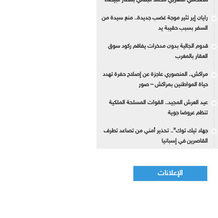
للصحافي المغربي محمد البقالي بمطار البيضاء
رايان إير تثير موجة غضب جديدة.. منع سيدة من
السفر بسبب حقيبة يد
قدوم الجالية بدون مدخرات يفاقم ركود سوق
العقار بالمغرب
مراكش.. المنصوري عاجزة عن إصلاح حفرة تهدد
حياة المواطنين بمراكش – صور
عيد العرش المجيد.. القوات المسلحة الملكية
تنظم عروضا جوية
جهاد تيك توك”.. تحذير أمني من تصاعد تطرف
القاصرين في إسبانيا
الإعلانات