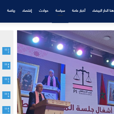
هنا الدار البيضاء
أخبار عامة
سياسة
حوادث
إقتصاد
رياضة
12:2
2
11:4
8
11:3
1
11:1
6
11:0
5