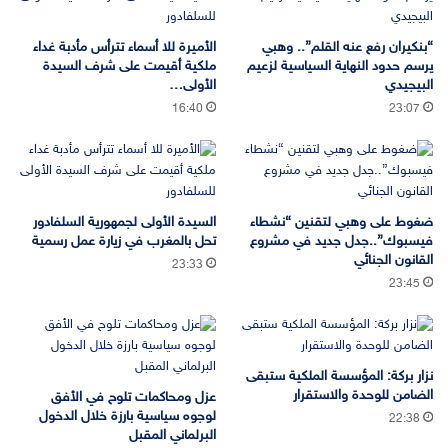
“بنكيران رفع عنه القلم”.. وهبي
الأميرة للا أسماء تترأس مأدبة غداء
يرسم حدود النهاية السياسية لزعيم
ملكية أقيمت على شرف السيدة
البيجيدي
الأولى…
16:40
23:07
ضغوط على وهبي لتقنين “نشطاء
السيدة الأولى لجمهورية السلفادور
فيسبوك”..جدل جديد في مشروع
تحل بالمغرب في زيارة عمل رسمية
القانون الجنائي
23:33
23:45
نزار بركة: المؤسسة الملكية ستبقى
الضامن للوحدة والاستقرار
عزل ومحاكمات تلوح في الأفق
لوجوه سياسية بارزة خلال الدخول
22:38
البرلماني المقبل