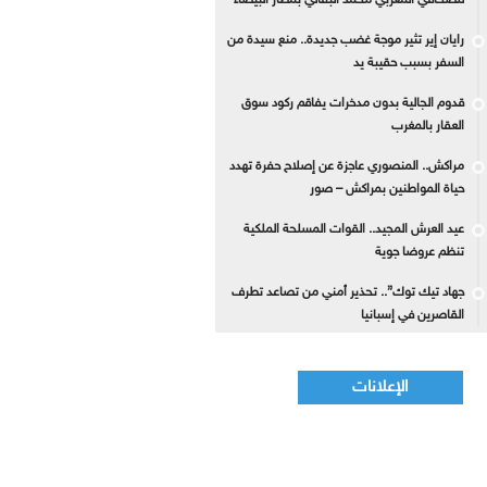
للصحافي المغربي محمد البقالي بمطار البيضاء
رايان إير تثير موجة غضب جديدة.. منع سيدة من
السفر بسبب حقيبة يد
قدوم الجالية بدون مدخرات يفاقم ركود سوق
العقار بالمغرب
مراكش.. المنصوري عاجزة عن إصلاح حفرة تهدد
حياة المواطنين بمراكش – صور
عيد العرش المجيد.. القوات المسلحة الملكية
تنظم عروضا جوية
جهاد تيك توك”.. تحذير أمني من تصاعد تطرف
القاصرين في إسبانيا
الإعلانات