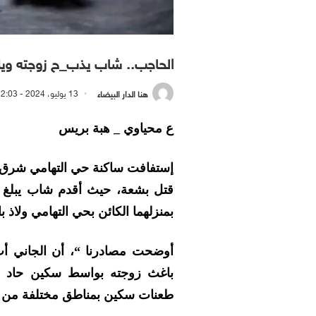
الحاجب.. شاب يذب_ح زوجته ويلوذ
هنا الدار البيضاء
13 يوليو، 2024 - 12:03 صباحًا
ع محياوي _ هبة بريس
إستفافت ساكنة حي التهامي شرق م
بمنزلهما الكائن بحي التهامي ولاذ با
أوضحت مصادرنا “، أن الجاني أ
باغث زوجته بواسط سكين حاد وع
طعنات سكين بمناطق مختلفة من جس