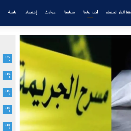
هنا الدار البيضاء
أخبار عامة
سياسة
حوادث
إقتصاد
رياضة
12:2
2
11:4
8
11:3
1
11:1
6
11:0
5