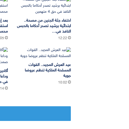
اختفاء جثة الجنين من مصحة..
بعد إ
ابتدائية برشيد تصدر أحكاما بالحبس
استقب
النافذ في…
محمد 
:05
12:22
عيد العرش المجيد.. القوات
المسلحة الملكية تنظم عروضا
أكادي
جوية
وداعا
في ص
10:02
:14