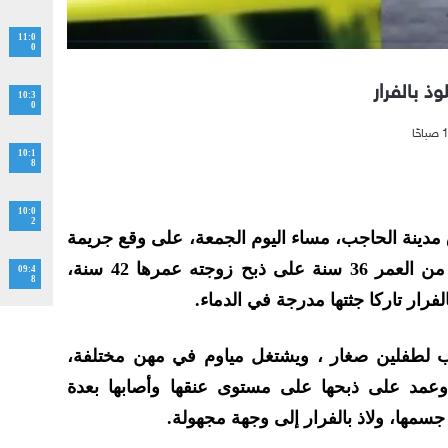
11:0
0
 بالفرار
10:3
0
10:1
8
10:0
2
دينة الحاجب، مساء اليوم الجمعة، على وقع جريمة
قتل بشعة، حيث أقدم شاب يبلغ من العمر 36 سنة على ذبح زوجته عمرها 42 سنة،
09:4
8
لفرار تاركا جثتها مدرجة في الدماء.
ب لطفلين صغار ، ويشتغل مياوم في مهن مختلفة،
مد على ذبحها على مستوى عنقها وأصابها بعدة
مها، ولاذ بالفرار إلى وجهة مجهولة.