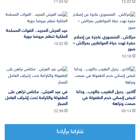
11:05
12:22
عيد العرش المجيد.. القوات المسلحة
الملكية تنظم عروضا جوية
مراكش.. المنصوري عاجزة عن إصلاح
حفرة تهدد حياة المواطنين بمراكش –
10:02
صور
10:18
أكادير.. رحيل الطبيب جاكوب.. وداعا
في عيد العرش.. مكناس تراهن على
لنبض إنساني خدم الطفولة في
الطفولة والكرامة تحت إشراف العامل
صمت ونزاهة
الصبار
22:58
00:14
شاركنا برأيك!