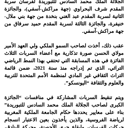
الجلالة الملك محمد السادس للتبوريدة لفرسان سربة
المقدم شرف البحراوي (جهة مراكش-آسفي)، والجائزة
الثانية لسربة المقدم عبد الغني بنخدة من جهة بني ملال-
خنيفرة، والجائزة الثالثة لسربة المقدم حميد سرفاق من
جهة مراكش-آسفي.
عقب ذلك، أخذت لصاحب السمو الملكي ولي العهد الأمير
مولاي الحسن صورة تذكارية مع أعضاء السربات الثلاث
الفائزة في هذه المسابقة التي تحتفي بهذا النمط الرياضي
التراثي، الذي تم إدراجه منذ سنة 2021، ضمن قائمة
التراث الثقافي غير المادي لمنظمة الأمم المتحدة للتربية
والعلوم والثقافة “اليونسكو”.
ويتم تنقيط السربات المشاركة في منافسات “الجائزة
الكبرى لصاحب الجلالة الملك محمد السادس للتبوريدة”
بناء على معايير يحددها حكام الجامعة الملكية المغربية
لرياضة الفروسية، والذين يأخذون بعين الاعتبار انسجام
حركات الفرسان، وإيقاع جري الأحصنة، وحركة البنادق،