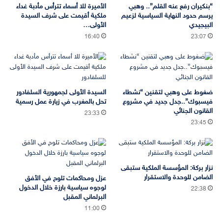
“بنكيران رفع عنه القلم”.. وهبي
الأميرة للا أسماء تترأس مأدبة غداء
يرسم حدود النهاية السياسية لزعيم
ملكية أقيمت على شرف السيدة
البيجيدي
الأولى…
16:40
23:07
ضغوط على وهبي لتقنين “نشطاء
السيدة الأولى لجمهورية السلفادور
فيسبوك”..جدل جديد في مشروع
تحل بالمغرب في زيارة عمل رسمية
القانون الجنائي
23:33
23:45
نزار بركة: المؤسسة الملكية ستبقى
الضامن للوحدة والاستقرار
عزل ومحاكمات تلوح في الأفق
لوجوه سياسية بارزة خلال الدخول
22:38
البرلماني المقبل
11:00