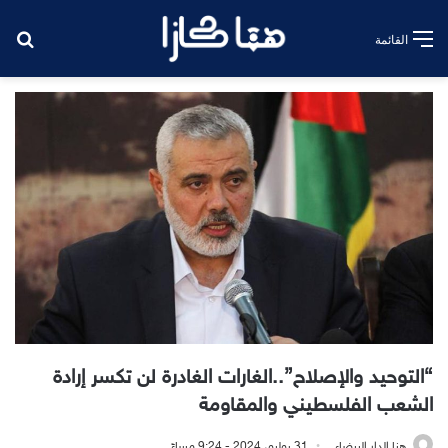
بح
القائمة
“التوحيد والإصلاح”..الغارات الغادرة لن تكسر إرادة
الشعب الفلسطيني والمقاومة
هنا الدار البيضاء
31 يوليو، 2024 - 9:24 مساءً