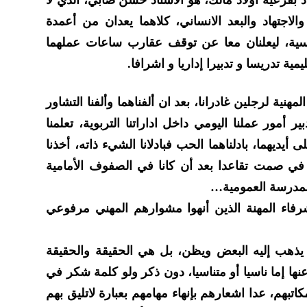
الاجتهاد والبعد الانساني، كلاهما يعدان من أعمدة
ساسية، ليعلنان معا عن توقف عقارب ساعات عملهما
ية تدريسا و تدبيرا إداريا و اشرافا.
نية لرجلين غادرانا، بعد ان ألفناهما وألفنا التشاور
ر أمور عملنا اليومي داخل اداراتنا التربوية، تعلمنا
 أيديهما، بادلناهما الحب فبادلانا الشيء ذاته، أخذنا
را في صمت تقاعدا بعد أن كانا في الصفوف الأمامية
لمدرسة العمومية…
فاء المهنة الذين أنهوا مشوارهم المهني مرفوعي
ا يذهب إليه البعض ويظن، بل هي الحقيقة والحقيقة
ا إما ناسيا أو متناسيا، دون ذكر ولو كلمة شكر في
تبهم، عدا اشعارهم بإنهاء مهامهم بعبارة لاتليق بهم