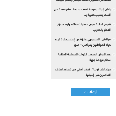
للصحافي المغربي محمد البقالي بمطار البيضاء
رايان إير تثير موجة غضب جديدة.. منع سيدة من
السفر بسبب حقيبة يد
قدوم الجالية بدون مدخرات يفاقم ركود سوق
العقار بالمغرب
مراكش.. المنصوري عاجزة عن إصلاح حفرة تهدد
حياة المواطنين بمراكش – صور
عيد العرش المجيد.. القوات المسلحة الملكية
تنظم عروضا جوية
جهاد تيك توك”.. تحذير أمني من تصاعد تطرف
القاصرين في إسبانيا
الإعلانات