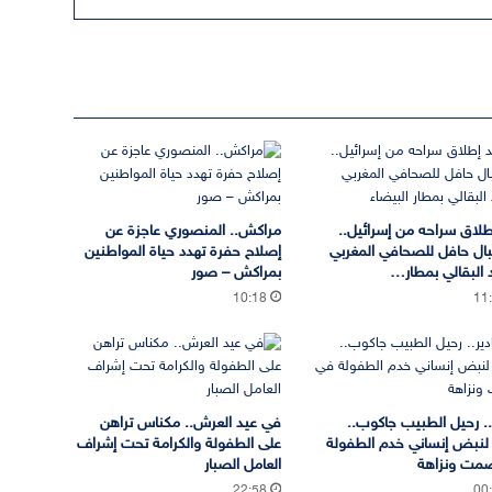
طلاق سراحه من إسرائيل..
مراكش.. المنصوري عاجزة عن
ال حافل للصحافي المغربي
إصلاح حفرة تهدد حياة المواطنين
البقالي بمطار…
بمراكش – صور
10:18
11
ر.. رحيل الطبيب جاكوب..
في عيد العرش.. مكناس تراهن
 لنبض إنساني خدم الطفولة
على الطفولة والكرامة تحت إشراف
مت ونزاهة
العامل الصبار
22:58
00