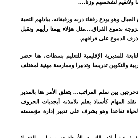
ما ولانقيم لشخصهم وزنا….
ال وهو يودع رفقاء دربه ورفيقاته، يبادلهم التحية
زوجة بدموع الفراق….مثل هؤلاء يهمنا رأيهم ونقبل
نذرف الدموع على فراقهم.
ابعة للمديرية الإقليمية للتعليم بسطات، هنا حضر
بية والتكوين تدريسا وتدبيرا وممارسة مهنية لمختلف
حرجين بين سلم المراتب… يتعلق الأمر هنا بالمدير
لد المهام كأستاذ يعلم تلامذته أبجديات الحروف
لحياة تقاعدا وهو يشرف على تدبير إدارة مؤسسته
بفرعية أولاد مالك، هو الأستاذ حسن صابي، الذي لا