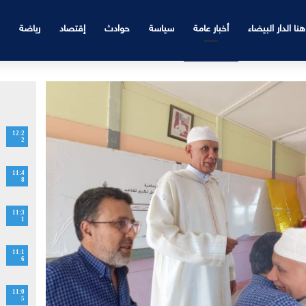
هنا الدار البيضاء
أخبار عامة
سياسة
حوادث
إقتصاد
رياضة
12:2
2
11:4
8
11:3
1
11:1
6
11:0
5