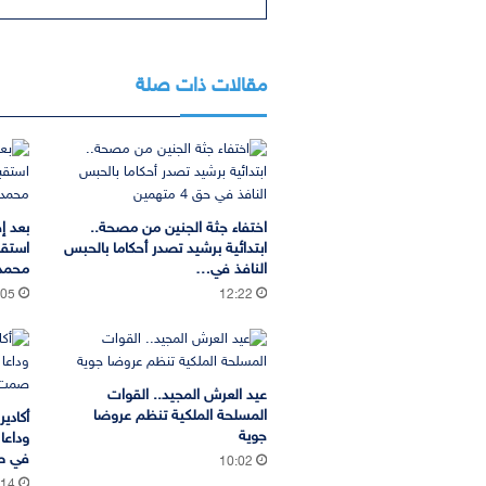
مقالات ذات صلة
اختفاء جثة الجنين من مصحة..
بعد إ
ابتدائية برشيد تصدر أحكاما بالحبس
استقب
النافذ في…
محمد 
:05
12:22
عيد العرش المجيد.. القوات
المسلحة الملكية تنظم عروضا
أكادي
جوية
وداعا
في ص
10:02
:14