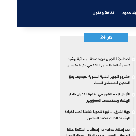
بلا حدود
ثقافة وفنون
كازا 24
اختفاء جثة الجنين من مصحة.. ابتدائية برشيد
تصدر أحكاما بالحبس النافذ في حق 4 متهمين
مشروع لتجهيز الأندية النسوية بجرسيف يعزز
التمكين الاقتصادي للنساء
الأزبال تزاحم القبور في مغفرة الغفران بالدار
البيضاء وسط صمت المسؤولين
جهة الشرق … ثورة تنموية شاملة تحت القيادة
الرشيدة للملك محمد السادس
بعد إطلاق سراحه من إسرائيل.. استقبال حافل