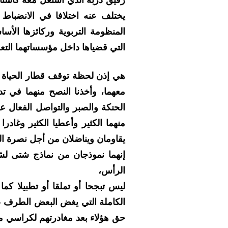
يختلف عنه اختلافا في الانضباط و
المنظومة التربوية وركائزها الأ
التي قضياها داخل مؤسساتهما التعليم
هي إذن لحظة توقف قطار الحياة المه
معهما، وأخذنا النصح منهما في تدبي
الحنكة والصبر والتواصل الفعال على
منهما الكثير وأعطيا الكثير وغاد
يقاومان ويناضلان من أجل نصرة ا
إنهما نموذجان من نماذج شتى لشر
الرأس،
ليس تبجحا أو تملقا أو تطبيلا كم
الكاملة التي يغض البعض الطرف عنه
حق هؤلاء بعد مغادرتهم لكراسي مكا