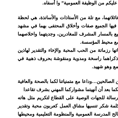
عليكم من الوظيفة العمومية” وا أسفاه.
ئلاتهما، مع تلة من الأستاذات والأساتذة، هي لحظة
فيها الجميع صفات وأخلاق المحتفى بهما في مشهد
يع بالمسار المشرف للمغادرين، وجديتهما واخلاصهما
 مع محيط المؤسسة.
ا رزماتة من الحب المحبة والإخاء والتقدير لهاذين
 ذكراهما راسخة ومدوية ومنقوشة بحروف ذهبية في
مع وهو شهيد.
ين الصالحين…وداعا مع متمنياتنا لكما بالصحة والعافية
كما بعد أن أنهيتما مشواركما المهني بشرف تقاعدا
سالة للجهات الوصية على القطاع لتكريم مثل هاته
كلمة شكر تنسيها مشاق العمل كعربون محبة وتقدير
لح المدرسة العمومية والمنظومة التعليمية ومحيطها