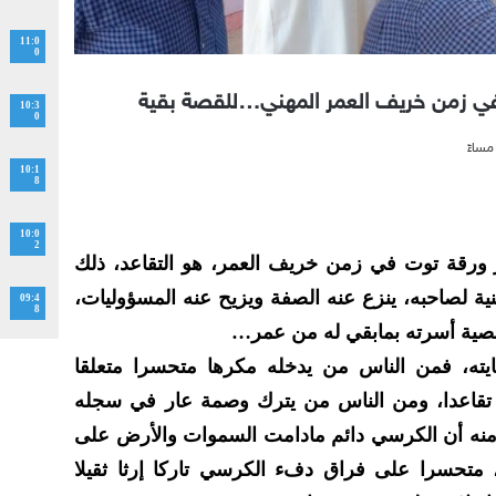
11:0
0
ي زمن خريف العمر المهني…للقصة بقية
10:3
0
10:1
8
10:0
2
 ورقة توت في زمن خريف العمر، هو التقاعد، ذلك
نية لصاحبه، ينزع عنه الصفة ويزيح عنه المسؤوليات،
09:4
8
خصية أسرته بمابقي له من عمر…
ايته، فمن الناس من يدخله مكرها متحسرا متعلقا
تقاعدا، ومن الناس من يترك وصمة عار في سجله
 منه أن الكرسي دائم مادامت السموات والأرض على
متحسرا على فراق دفء الكرسي تاركا إرثا ثقيلا