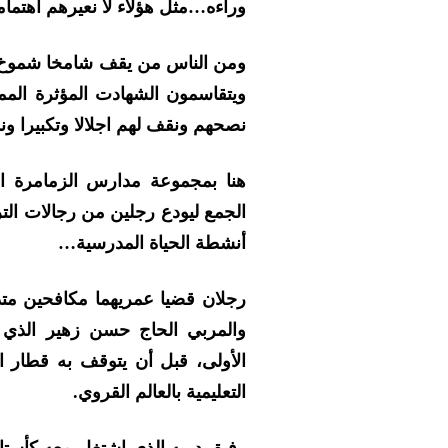
وراءه…مثل هؤلاء لا نعيرهم اهتما
ومن الناس من يقف شامخا شموخ الجب
ويتقاسمون الشهادت المؤثرة المم
نصحهم ونقف لهم اجلالا وتكبيرا و
هنا بمجموعة مدارس الزمامرة الت
الجمع ليودع رجلين من رجالات التر
أنشطة الحياة المدرسية…
رجلان قضيا عمريهما مكافحين متد
والمربي الحاج حسن زهير الذي تق
الأولى، قبل أن يتوقف به قطار ا
التعليمية بالعالم القروي.
رفيق دربه الذي اشتغل معه كأستاذ 