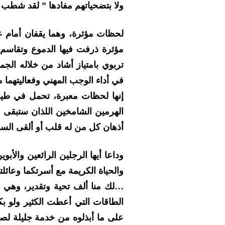
ولا بتضحياتهم مفادها ” لقد شطب 
لحظات مؤثرة، وهما يقفان أمام عا
مؤثرة ذرفت فيها الدموع وتقاسم 
تربوي بامتياز أشاد من خلاله الجم
في أداء الوجب المهني وفعاليتهما
إنها لحظات معبرة، تحمل في طياته
الهرمين الشامخين اللذان ستبقى
أذهان كل من له قلب أو ألقى الس
وداعا أيها الرجلين الرائعين والأبو
والحياة الكريمة مع أسرتكما وعائلت
…لك منا ألف تحية وتقدير، وهي ر
الطاقات التي أعطت الكثير ولو ب
على ما أبذلوه من خدمة جليلة لصا