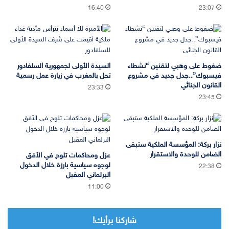
16:40
23:07
ضغوط على وهبي لتقنين “نشطاء
السيدة الأولى لجمهورية السلفادور
فيسبوك”..جدل جديد في مشروع
تحل بالمغرب في زيارة عمل رسمية
القانون الجنائي
23:33
23:45
نزار بركة: المؤسسة الملكية ستبقى
الضامن للوحدة والاستقرار
عزل ومحاكمات تلوح في الأفق
لوجوه سياسية بارزة خلال الدخول
22:38
البرلماني المقبل
11:00
شاركنا برأيك!