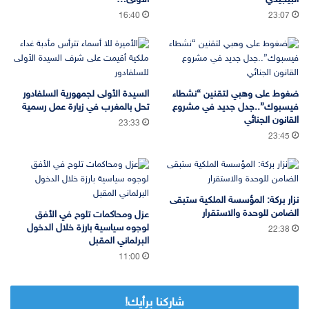
16:40
23:07
ضغوط على وهبي لتقنين “نشطاء
السيدة الأولى لجمهورية السلفادور
فيسبوك”..جدل جديد في مشروع
تحل بالمغرب في زيارة عمل رسمية
القانون الجنائي
23:33
23:45
نزار بركة: المؤسسة الملكية ستبقى
الضامن للوحدة والاستقرار
عزل ومحاكمات تلوح في الأفق
لوجوه سياسية بارزة خلال الدخول
22:38
البرلماني المقبل
11:00
شاركنا برأيك!