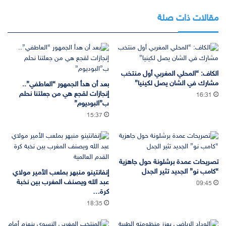
مقالات ذات صلة
الكاف: “المحلي المغربي أول منتخب
مشارك في الشان يصل لكينيا”
بعد أن هدأ الجمهور “العاطفي”..
إنجازات لقجع هي من جعلتنا نحلم
16:31
ب”البوديوم”
15:37
تصريحات عمدة برشلونة حول جاهزية
“كامب نو” الجديد تثير الجدل
إنفانتينو منبهر بملعب الأمير مولاي
عبد الله ويصنف المغرب بين نخبة
09:45
كرة…
18:35