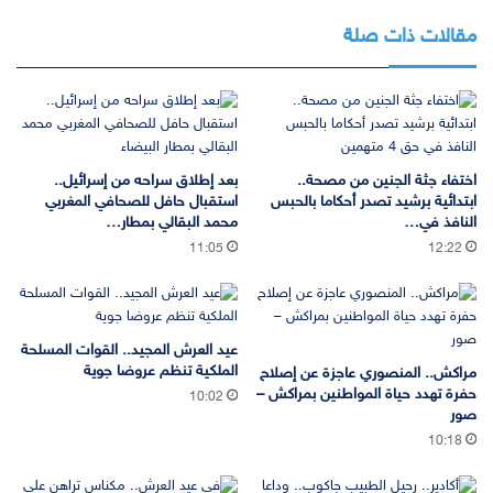
مقالات ذات صلة
اختفاء جثة الجنين من مصحة..
بعد إطلاق سراحه من إسرائيل..
ابتدائية برشيد تصدر أحكاما بالحبس
استقبال حافل للصحافي المغربي
النافذ في…
محمد البقالي بمطار…
11:05
12:22
عيد العرش المجيد.. القوات المسلحة
الملكية تنظم عروضا جوية
مراكش.. المنصوري عاجزة عن إصلاح
حفرة تهدد حياة المواطنين بمراكش –
10:02
صور
10:18