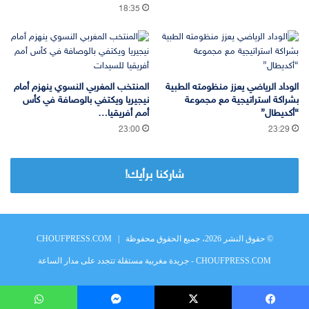
18:35
الوداد الرياضي يعزز منظومته الطبية
المنتخب المغربي النسوي ينهزم أمام
بشراكة استراتيجية مع مجموعة
نيجيريا ويكتفي بالوصافة في كأس
“أكديطال”
أمم أفريقيا…
23:00
23:29
شاركنا برأيك!
© حقوق النشر 2026، جميع الحقوق محفوظة |
CHOUFPRESS.COM
CHOUFPRESS.COM - جريدة مغربية مستقلة تتجدد على مدار الساعة