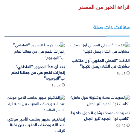
قراءة الخبر من المصدر
مقالات ذات صلة
الكاف: “المحلي المغربي أول منتخب
مشارك في الشان يصل لكينيا”
بعد أن هدأ الجمهور “العاطفي”..
إنجازات لقجع هي من جعلتنا نحلم
16:31
ب”البوديوم”
15:37
تصريحات عمدة برشلونة حول جاهزية
“كامب نو” الجديد تثير الجدل
إنفانتينو منبهر بملعب الأمير مولاي
عبد الله ويصنف المغرب بين نخبة
09:45
كرة…