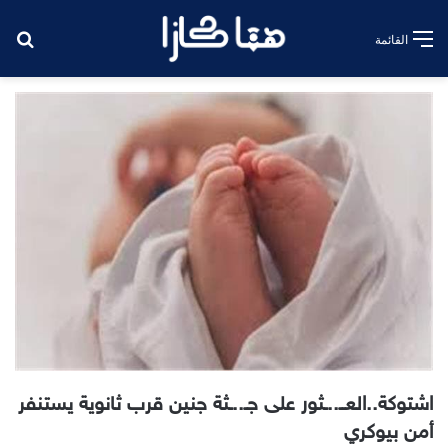
بح
القائمة
اشتوكة..العــ..ـثور على جـ..ـثة جنين قرب ثانوية يستنفر
أمن بيوكري