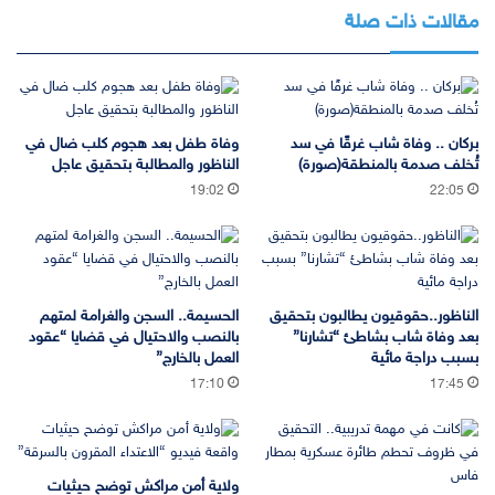
مقالات ذات صلة
بركان .. وفاة شاب غرقًا في سد
وفاة طفل بعد هجوم كلب ضال في
تُخلف صدمة بالمنطقة(صورة)
الناظور والمطالبة بتحقيق عاجل
19:02
22:05
الناظور..حقوقيون يطالبون بتحقيق
الحسيمة.. السجن والغرامة لمتهم
بعد وفاة شاب بشاطئ “تشارنا”
بالنصب والاحتيال في قضايا “عقود
بسبب دراجة مائية
العمل بالخارج”
17:10
17:45
ولاية أمن مراكش توضح حيثيات