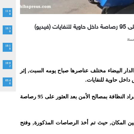
11:0
0
(فيديو)
10:3
0
10:1
8
10:0
2
لدار البيضاء مختلف عناصرها صباح يومه السبت, إثر
داخل حاوية للنفايات.
09:4
8
وحسب مصدر خاص, فقد اتصل أفراد النظافة بمصالح الأمن بعد العثور على 95 رصاصة
 المكان, حيث تم أخذ الرصاصات المذكورة, وفتح