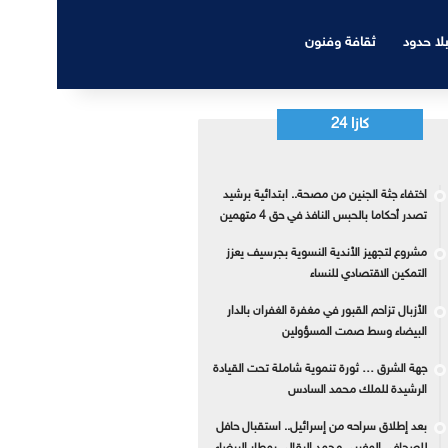
بلا حدود
ثقافة وفنون
كازا 24
اختفاء جثة الجنين من مصحة.. ابتدائية برشيد
تصدر أحكاما بالحبس النافذ في حق 4 متهمين
مشروع لتجهيز الأندية النسوية بجرسيف يعزز
التمكين الاقتصادي للنساء
الأزبال تزاحم القبور في مغفرة الغفران بالدار
البيضاء وسط صمت المسؤولين
جهة الشرق … ثورة تنموية شاملة تحت القيادة
الرشيدة للملك محمد السادس
بعد إطلاق سراحه من إسرائيل.. استقبال حافل