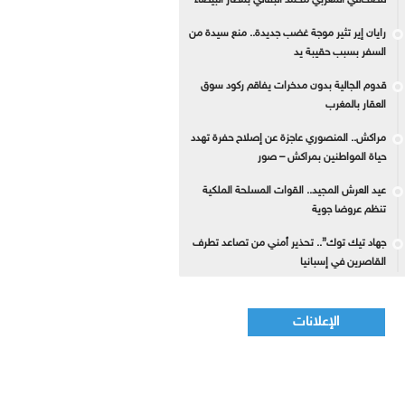
للصحافي المغربي محمد البقالي بمطار البيضاء
رايان إير تثير موجة غضب جديدة.. منع سيدة من
السفر بسبب حقيبة يد
قدوم الجالية بدون مدخرات يفاقم ركود سوق
العقار بالمغرب
مراكش.. المنصوري عاجزة عن إصلاح حفرة تهدد
حياة المواطنين بمراكش – صور
عيد العرش المجيد.. القوات المسلحة الملكية
تنظم عروضا جوية
جهاد تيك توك”.. تحذير أمني من تصاعد تطرف
القاصرين في إسبانيا
الإعلانات