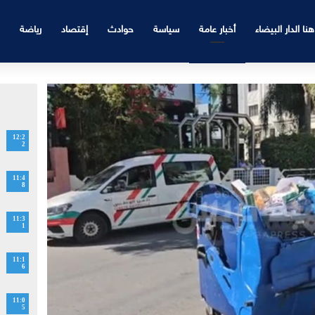
هنا الدار البيضاء
أخبار عامة
سياسة
حوادث
إقتصاد
رياضة
12:2
2
11:4
8
11:3
1
11:1
6
11:0
5