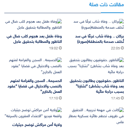
مقالات ذات صلة
بركان .. وفاة شاب غرقًا في سد
وفاة طفل بعد هجوم كلب ضال في
تُخلف صدمة بالمنطقة(صورة)
الناظور والمطالبة بتحقيق عاجل
19:02
22:05
الناظور..حقوقيون يطالبون بتحقيق
الحسيمة.. السجن والغرامة لمتهم
بعد وفاة شاب بشاطئ “تشارنا”
بالنصب والاحتيال في قضايا “عقود
بسبب دراجة مائية
العمل بالخارج”
17:10
17:45
ولاية أمن مراكش توضح حيثيات