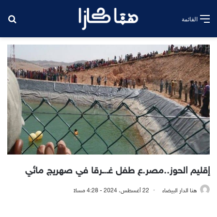
بح
القائمة
إقليم الحوز..مصر.ع طفل غـ.ـرقا في صهريج مائي
هنا الدار البيضاء
22 أغسطس، 2024 - 4:28 مساءً