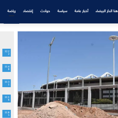
هنا الدار البيضاء
أخبار عامة
سياسة
حوادث
إقتصاد
رياضة
12:2
2
11:4
8
11:3
1
11:1
6
11:0
5