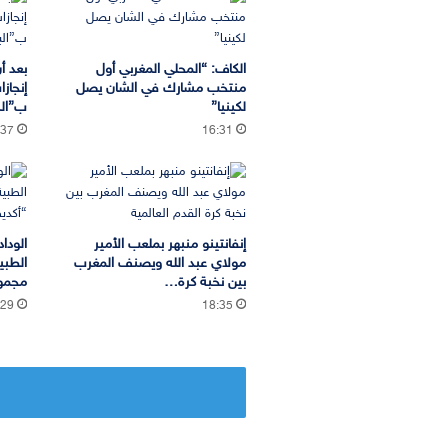
الكاف: “المحلي المغربي أول
بعد أ
منتخب مشارك في الشان يصل
إنجاز
لكينيا”
ب”الب
:37
16:31
إنفانتينو منبهر بملعب الأمير
الودا
مولاي عبد الله ويصنف المغرب
الطبي
بين نخبة كرة…
مجموع
:29
18:35