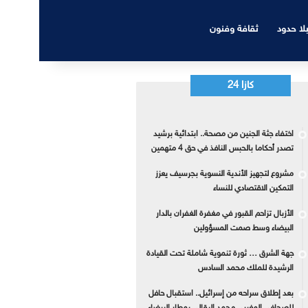
بلا حدود
ثقافة وفنون
كازا 24
اختفاء جثة الجنين من مصحة.. ابتدائية برشيد
تصدر أحكاما بالحبس النافذ في حق 4 متهمين
مشروع لتجهيز الأندية النسوية بجرسيف يعزز
التمكين الاقتصادي للنساء
الأزبال تزاحم القبور في مغفرة الغفران بالدار
البيضاء وسط صمت المسؤولين
جهة الشرق … ثورة تنموية شاملة تحت القيادة
الرشيدة للملك محمد السادس
بعد إطلاق سراحه من إسرائيل.. استقبال حافل