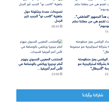
تصريحات عمدة برشلونة حول
جاهزية “كامب نو” الجديد تثير
ن هدأ الجمهور “العاطفي”..
الجدل
ات لقجع هي من جعلتنا نحلم
وديوم”
09:45
15
د الرياضي يعزز منظومته
المنتخب المغربي النسوي ينهزم
ة بشراكة استراتيجية مع
أمام نيجيريا ويكتفي بالوصافة في
ة “أكديطال”
كأس أمم أفريقيا…
23:00
23
شاركنا برأيك!