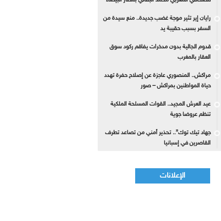
للصحافي المغربي محمد البقالي بمطار البيضاء
رايان إير تثير موجة غضب جديدة.. منع سيدة من
السفر بسبب حقيبة يد
قدوم الجالية بدون مدخرات يفاقم ركود سوق
العقار بالمغرب
مراكش.. المنصوري عاجزة عن إصلاح حفرة تهدد
حياة المواطنين بمراكش – صور
عيد العرش المجيد.. القوات المسلحة الملكية
تنظم عروضا جوية
جهاد تيك توك”.. تحذير أمني من تصاعد تطرف
القاصرين في إسبانيا
الإعلانات