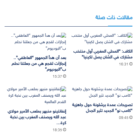
مقالات ذات صلة
الكاف: “المحلي المغربي أول منتخب
مشارك في الشان يصل لكينيا”
بعد أن هدأ الجمهور “العاطفي”..
إنجازات لقجع هي من جعلتنا نحلم
16:31
ب”البوديوم”
15:37
تصريحات عمدة برشلونة حول جاهزية
“كامب نو” الجديد تثير الجدل
إنفانتينو منبهر بملعب الأمير مولاي
عبد الله ويصنف المغرب بين نخبة
09:45
كرة…
18:35