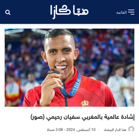
بح
القائمة
إشادة عالمية بالمغربي سفيان رحيمي (صور)
هنا الدار البيضاء
10 أغسطس، 2024 - 3:08 مساءً