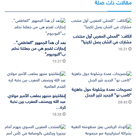
مقالات ذات صلة
الكاف: “المحلي المغربي أول منتخب
مشارك في الشان يصل لكينيا”
بعد أن هدأ الجمهور “العاطفي”..
إنجازات لقجع هي من جعلتنا نحلم
16:31
ب”البوديوم”
15:37
تصريحات عمدة برشلونة حول جاهزية
“كامب نو” الجديد تثير الجدل
إنفانتينو منبهر بملعب الأمير مولاي
عبد الله ويصنف المغرب بين نخبة
09:45
كرة…
18:35