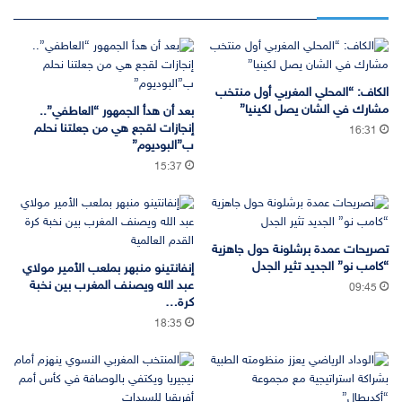
الكاف: “المحلي المغربي أول منتخب
مشارك في الشان يصل لكينيا”
بعد أن هدأ الجمهور “العاطفي”..
إنجازات لقجع هي من جعلتنا نحلم
16:31
ب”البوديوم”
15:37
تصريحات عمدة برشلونة حول جاهزية
“كامب نو” الجديد تثير الجدل
إنفانتينو منبهر بملعب الأمير مولاي
عبد الله ويصنف المغرب بين نخبة
09:45
كرة…
18:35