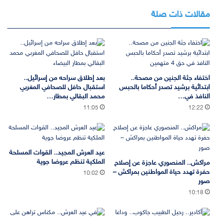
مقالات ذات صلة
اختفاء جثة الجنين من مصحة..
بعد إطلاق سراحه من إسرائيل..
ابتدائية برشيد تصدر أحكاما بالحبس
استقبال حافل للصحافي المغربي
النافذ في…
محمد البقالي بمطار…
11:05
12:22
عيد العرش المجيد.. القوات المسلحة
الملكية تنظم عروضا جوية
مراكش.. المنصوري عاجزة عن إصلاح
حفرة تهدد حياة المواطنين بمراكش –
10:02
صور
10:18