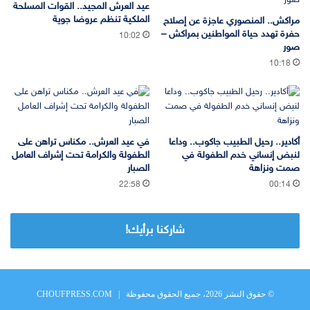
عيد العرش المجيد.. القوات المسلحة
الملكية تنظم عروضا جوية
مراكش.. المنصوري عاجزة عن إصلاح
حفرة تهدد حياة المواطنين بمراكش –
10:02
صور
10:18
أكادير.. رحيل الطبيب جاكوب.. وداعا
في عيد العرش.. مكناس تراهن على
لنبض إنساني خدم الطفولة في
الطفولة والكرامة تحت إشراف العامل
صمت ونزاهة
الصبار
22:58
00:14
شاركنا برأيك!
© حقوق النشر 2026، جميع الحقوق محفوظة |
CHOUFPRESS.COM