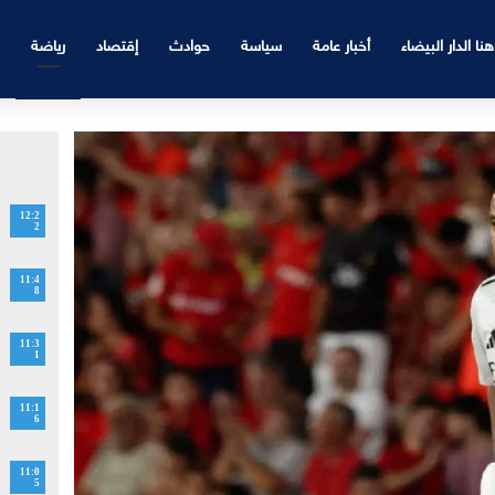
هنا الدار البيضاء
أخبار عامة
سياسة
حوادث
إقتصاد
رياضة
12:2
2
11:4
8
11:3
1
11:1
6
11:0
5