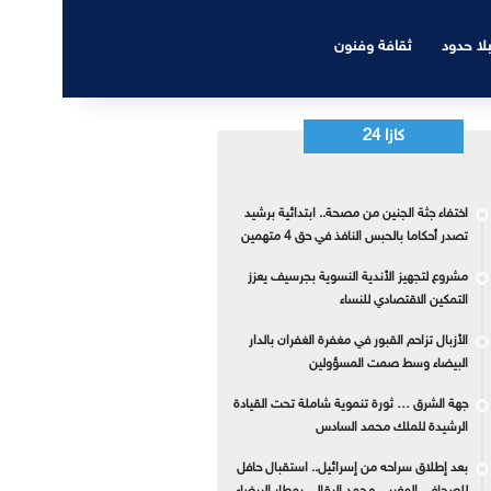
بلا حدود
ثقافة وفنون
كازا 24
اختفاء جثة الجنين من مصحة.. ابتدائية برشيد
تصدر أحكاما بالحبس النافذ في حق 4 متهمين
مشروع لتجهيز الأندية النسوية بجرسيف يعزز
التمكين الاقتصادي للنساء
الأزبال تزاحم القبور في مغفرة الغفران بالدار
البيضاء وسط صمت المسؤولين
جهة الشرق … ثورة تنموية شاملة تحت القيادة
الرشيدة للملك محمد السادس
بعد إطلاق سراحه من إسرائيل.. استقبال حافل