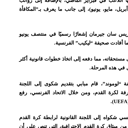
 اللاعب في فبراير الماضي، بالإضافة إلى رواتب
أبريل، مايو، يونيو)، إلى جانب ما يعرف بـ”المكافأة
ريس سان جيرمان إشعارًا رسميًا في منتصف يونيو
كما أفادت صحيفة “ليكيب” الفرنسية.
ستحقاته، مما دفعه إلى اتخاذ خطوات قانونية أكثر
ل في هذه المرحلة.
ة “لوموند”، قام مبابي بتقديم شكوى إلى اللجنة
ترفة لكرة القدم، ومن خلال الاتحاد الفرنسي، رفع
رنسي شكواه إلى اللجنة القانونية لرابطة كرة القدم
لمحترفة، استنادًا إلى المادة 259 من ميثاق كرة القدم الاحترافية، التي تنص على أن