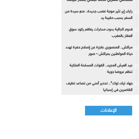
للصحافي المغربي محمد البقالي بمطار البيضاء
رايان إير تثير موجة غضب جديدة.. منع سيدة من
السفر بسبب حقيبة يد
قدوم الجالية بدون مدخرات يفاقم ركود سوق
العقار بالمغرب
مراكش.. المنصوري عاجزة عن إصلاح حفرة تهدد
حياة المواطنين بمراكش – صور
عيد العرش المجيد.. القوات المسلحة الملكية
تنظم عروضا جوية
جهاد تيك توك”.. تحذير أمني من تصاعد تطرف
القاصرين في إسبانيا
الإعلانات