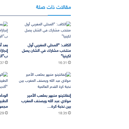
مقالات ذات صلة
الكاف: “المحلي المغربي أول
بعد أ
منتخب مشارك في الشان يصل
إنجاز
لكينيا”
ب”الب
:37
16:31
إنفانتينو منبهر بملعب الأمير
الودا
مولاي عبد الله ويصنف المغرب
الطبي
بين نخبة كرة…
مجموع
:29
18:35