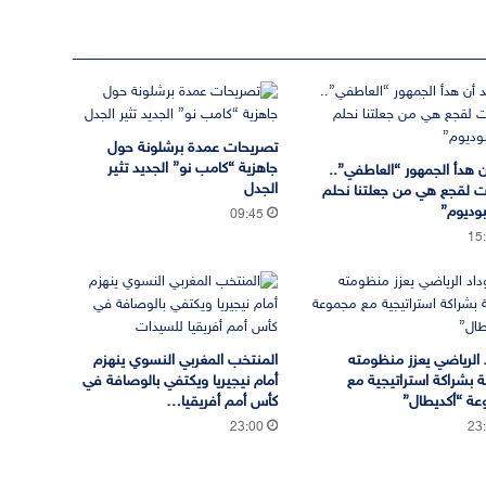
تصريحات عمدة برشلونة حول
جاهزية “كامب نو” الجديد تثير
ن هدأ الجمهور “العاطفي”..
الجدل
ات لقجع هي من جعلتنا نحلم
وديوم”
09:45
15
د الرياضي يعزز منظومته
المنتخب المغربي النسوي ينهزم
ة بشراكة استراتيجية مع
أمام نيجيريا ويكتفي بالوصافة في
ة “أكديطال”
كأس أمم أفريقيا…
23:00
23