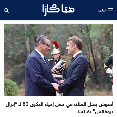
بح
القائمة
أخنوش يمثل الملك في حفل إحياء الذكرى 80 لـ “إنزال
بروفانس” بفرنسا