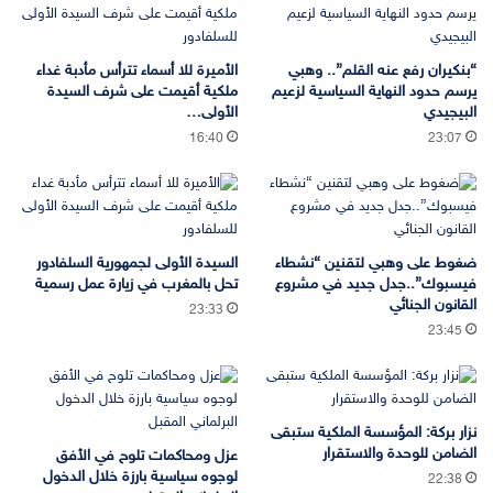
“بنكيران رفع عنه القلم”.. وهبي
الأميرة للا أسماء تترأس مأدبة غداء
يرسم حدود النهاية السياسية لزعيم
ملكية أقيمت على شرف السيدة
البيجيدي
الأولى…
16:40
23:07
ضغوط على وهبي لتقنين “نشطاء
السيدة الأولى لجمهورية السلفادور
فيسبوك”..جدل جديد في مشروع
تحل بالمغرب في زيارة عمل رسمية
القانون الجنائي
23:33
23:45
نزار بركة: المؤسسة الملكية ستبقى
الضامن للوحدة والاستقرار
عزل ومحاكمات تلوح في الأفق
لوجوه سياسية بارزة خلال الدخول
22:38