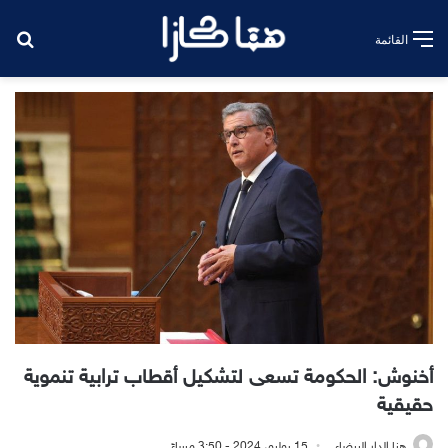
بح
القائمة
أخنوش: الحكومة تسعى لتشكيل أقطاب ترابية تنموية
حقيقية
هنا الدار البيضاء
15 يوليو، 2024 - 3:50 مساءً